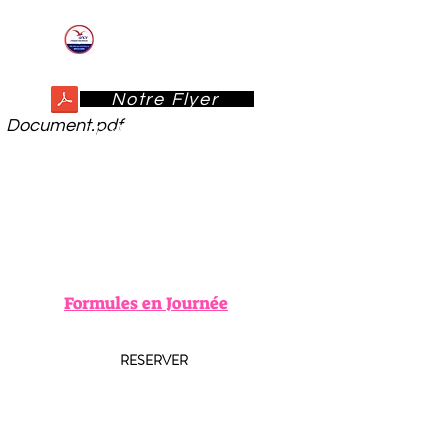
-10% dès 2 nuits *
ANCV et ANCV Connect
acceptés
Notre Flyer
Document.pdf
Herbiers des Prés
Formules en Journée
RESERVER
CARTE CADEAU