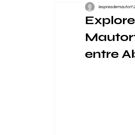
lespresdemautort
Explore
Mautort 
entre Ab