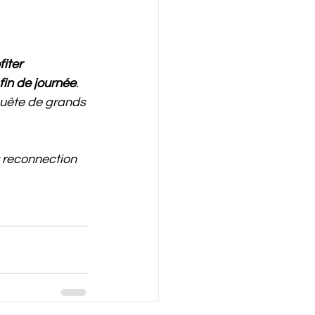
fiter 
fin de journée
. 
uête de grands 
t reconnection 