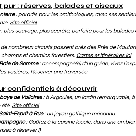
t pur : réserves, balades et oiseaux
nterre
 : paradis pour les ornithologues, avec ses sentiers
rve. 
Site officiel
 : plus sauvage, plus secrète, parfaite pour les balades 
: de nombreux circuits passent près des Prés de Mautort,
 champs et chemins forestiers. 
Cartes et itinéraires ici
a Baie de Somme
 : accompagné(e) d’un guide, vivez l’exp
es vasières. 
Réserver une traversée
 confidentiels à découvrir
bbaye de Valloires
 : à Argoules, un jardin remarquable, à 
été. 
Site officiel
Saint-Esprit à Rue
 : un joyau gothique méconnu.
n campagne
 : Goûtez à la cuisine locale, dans une ambian
sez à réserver !).