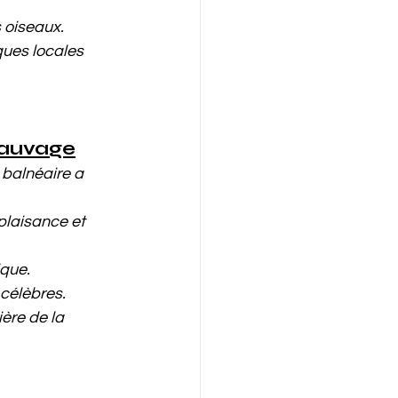
s oiseaux.
ques locales 
 sauvage
 balnéaire a 
plaisance et 
ique.
 célèbres.
ère de la 