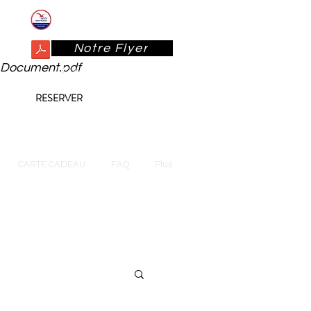
ANCV et ANCV Connect acceptés
Notre Flyer
Document.pdf
Herbiers des Prés
RESERVER
CARTE CADEAU
CARTE CADEAU
FAQ
Plus