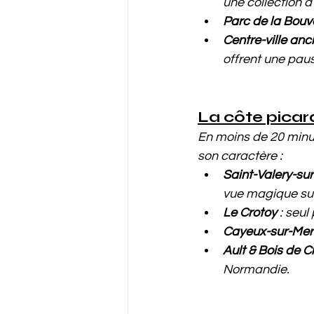
une collection d'
Parc de la Bou
Centre-ville anc
offrent une pau
La côte picar
En moins de 20 minut
son caractère :
Saint-Valery-s
vue magique sur 
Le Crotoy
 : seu
Cayeux-sur-Mer
Ault & Bois de C
Normandie.