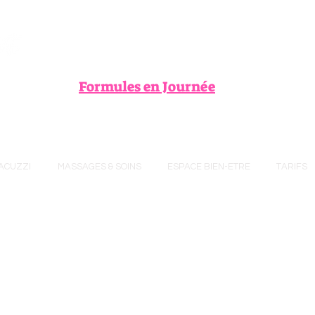
-10% dès 2 nuits *
Formules en Journée
JACUZZI
MASSAGES & SOINS
ESPACE BIEN-ETRE
TARIFS