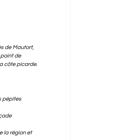
rés de Mautort, 
 point de 
a côte picarde.
 pépites 
açade 
 la région et 