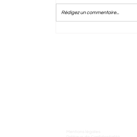
Rédigez un commentaire...
Les avantages d'un
séjour bien-être : FAQ
pour une escapade
apaisante
Adresse
:
10 Impasse de la Croix, 801
Abbeville
Téléphone
:
+33
6 08 37 45 97
Mentions légales
Politique de Confidentialité