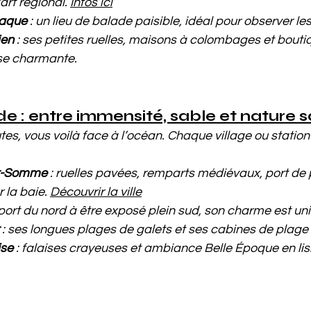
art régional. 
Infos ici
vaque
 : un lieu de balade paisible, idéal pour observer le
ien
 : ses petites ruelles, maisons à colombages et bouti
se charmante.
de : entre immensité, sable et nature
es, vous voilà face à l’océan. Chaque village ou station
ur-Somme
 : ruelles pavées, remparts médiévaux, port de 
la baie. 
Découvrir la ville
l port du nord à être exposé plein sud, son charme est un
 : ses longues plages de galets et ses cabines de plage
ise
 : falaises crayeuses et ambiance Belle Époque en lisi