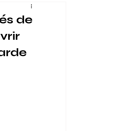
rés de
vrir
carde