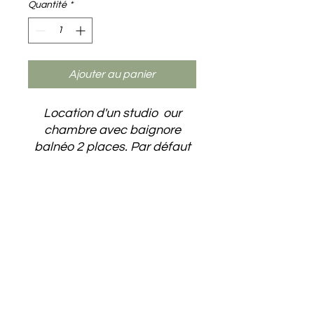
Quantité
*
Ajouter au panier
Location d'un studio our
chambre avec baignore
balnéo 2 places. Par défaut
le studio Loukoum mais nous
pouvons être amenés à
Adresse
:
changer selon les
10 Impasse de la Croix, 80100 Abbeville
disponibilités). Boissons
chaudes à disposition.
Téléphone
:
+33
6 08 37 45 97