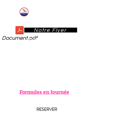
-10% dès 2 nuits *
ANCV et ANCV Connect
acceptés
Notre Flyer
Document.pdf
Herbiers des Prés
Formules en Journée
RESERVER
CARTE CADEAU